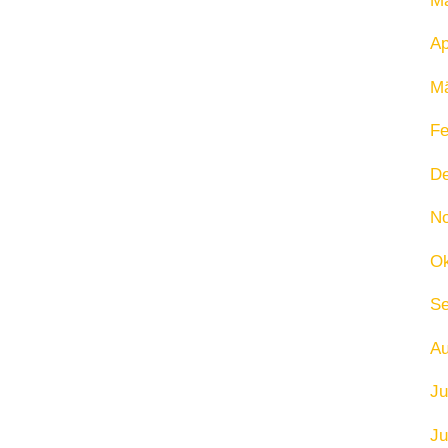
Ma
Ap
Mä
Fe
D
N
Ok
Se
Au
Ju
Ju