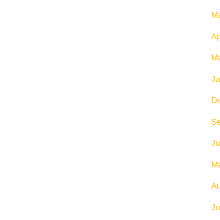
Ma
Ap
Mä
Ja
D
Se
Ju
Mä
Au
Ju