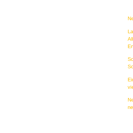
Ne
La
Al
En
Sc
So
Ei
vi
Ne
ne