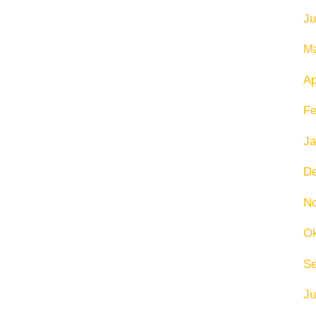
Ju
Ma
Ap
Fe
Ja
D
N
Ok
Se
Ju