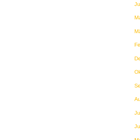
Ju
Ma
Mä
Fe
D
Ok
Se
Au
Ju
Ju