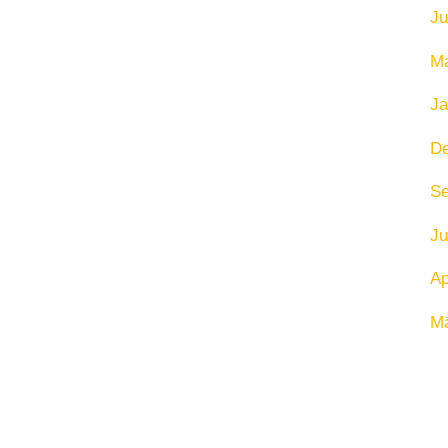
Ju
Ma
Ja
D
Se
Ju
Ap
Mä