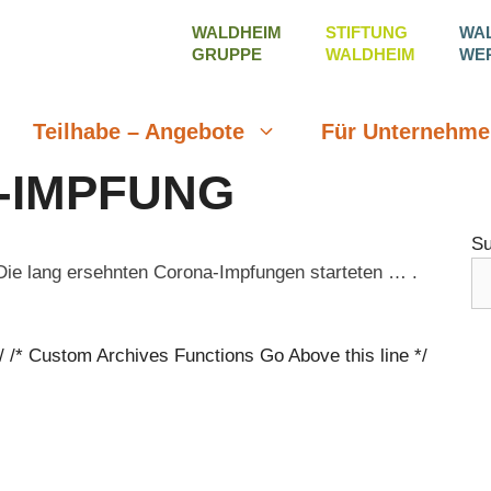
WALDHEIM
STIFTUNG
WA
GRUPPE
WALDHEIM
WE
Teilhabe – Angebote
Für Unternehme
-IMPFUNG
S
Die lang ersehnten Corona-Impfungen starteten … .
/ /* Custom Archives Functions Go Above this line */